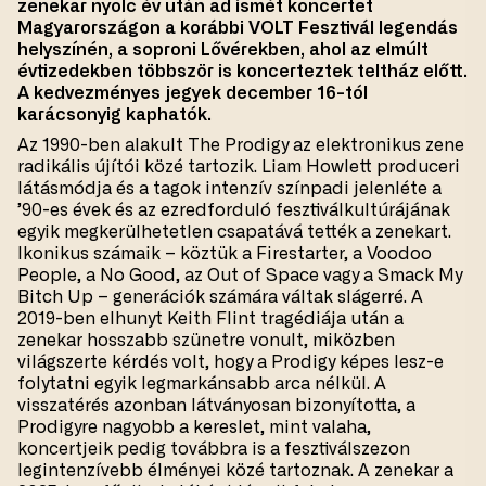
zenekar nyolc év után ad ismét koncertet
Magyarországon a korábbi VOLT Fesztivál legendás
helyszínén, a soproni Lővérekben, ahol az elmúlt
évtizedekben többször is koncerteztek teltház előtt.
A kedvezményes jegyek december 16-tól
karácsonyig kaphatók.
Az 1990-ben alakult The Prodigy az elektronikus zene
radikális újítói közé tartozik. Liam Howlett produceri
látásmódja és a tagok intenzív színpadi jelenléte a
’90-es évek és az ezredforduló fesztiválkultúrájának
egyik megkerülhetetlen csapatává tették a zenekart.
Ikonikus számaik – köztük a Firestarter, a Voodoo
People, a No Good, az Out of Space vagy a Smack My
Bitch Up – generációk számára váltak slágerré. A
2019-ben elhunyt Keith Flint tragédiája után a
zenekar hosszabb szünetre vonult, miközben
világszerte kérdés volt, hogy a Prodigy képes lesz-e
folytatni egyik legmarkánsabb arca nélkül. A
visszatérés azonban látványosan bizonyította, a
Prodigyre nagyobb a kereslet, mint valaha,
koncertjeik pedig továbbra is a fesztiválszezon
legintenzívebb élményei közé tartoznak. A zenekar a