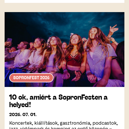
SOPRONFEST 2026
10 ok, amiért a SopronFesten a
helyed!
2026. 07. 01.
Koncertek, kiállítások, gasztronómia, podcastok,
jazz, vidámpark és kemping az erdő közepén –