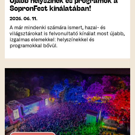
Újabb helyszínek és programok a
SopronFest kínálatában!
2026. 06. 11.
A már mindenki számára ismert, hazai- és
világsztárokat is felvonultató kínálat most újabb,
izgalmas elemekkel: helyszínekkel és
programokkal bővül.