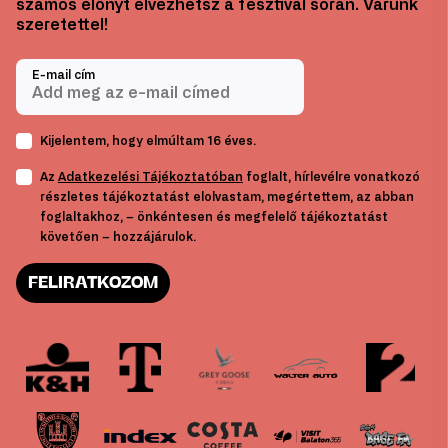
számos előnyt élvezhetsz a fesztivál során. Várunk
szeretettel!
E-mail cím
Kijelentem, hogy elmúltam 16 éves.
Az
Adatkezelési Tájékoztatóban
foglalt, hírlevélre vonatkozó
részletes tájékoztatást elolvastam, megértettem, az abban
foglaltakhoz, – önkéntesen és megfelelő tájékoztatást
követően – hozzájárulok.
FELIRATKOZOM