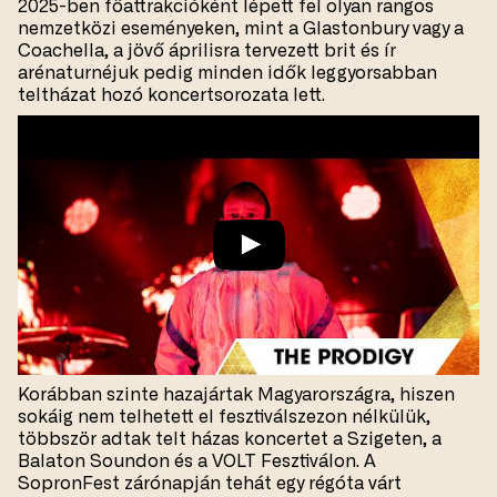
2025-ben főattrakcióként lépett fel olyan rangos
nemzetközi eseményeken, mint a Glastonbury vagy a
Coachella, a jövő áprilisra tervezett brit és ír
arénaturnéjuk pedig minden idők leggyorsabban
teltházat hozó koncertsorozata lett.
Korábban szinte hazajártak Magyarországra, hiszen
sokáig nem telhetett el fesztiválszezon nélkülük,
többször adtak telt házas koncertet a Szigeten, a
Balaton Soundon és a VOLT Fesztiválon. A
SopronFest zárónapján tehát egy régóta várt