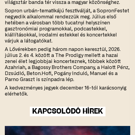
világsztár banda tér vissza a magyar közönséghez.
Sopron urbán-tematikájú fesztiválját, a SopronFestet
negyedik alkalommal rendezzük meg. Július első
hetében a városban több tucatnyi helyszínen
gasztronómiai programokkal, podcastekkel,
kiállításokkal, irodalmi estekkel és koncertekkel
várjuk a látogatókat.
A Lővérekben pedig három napon keresztül, 2026.
július 2. és 4. között a The Prodigy mellett a hazai
zenei élet legjobbjai koncerteznek, többek között
Azahriah, a Bagossy Brothers Company, a Halott Pénz,
Dzsúdló, Beton.Hofi, Pogány Induló, Manuel és a
Parno Graszt is színpadra lép.
A kedvezményes jegyek december 16-tól karácsonyig
elérhetők.
KAPCSOLÓDÓ HÍREK