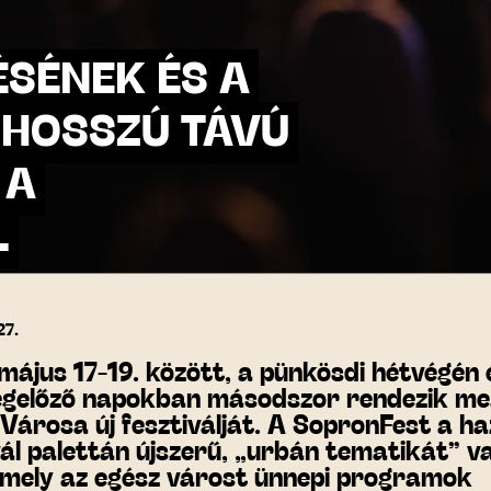
ÉSÉNEK ÉS A
HOSSZÚ TÁVÚ
 A
L
27.
május 17-19. között, a pünkösdi hétvégén 
gelőző napokban másodszor rendezik me
Városa új fesztiválját. A SopronFest a ha
vál palettán újszerű, „urbán tematikát” va
mely az egész várost ünnepi programok