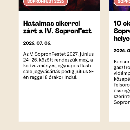
SOPRONFEST 2026
SOPRO
Hatalmas sikerrel
10 ok
zárt a IV. SopronFest
Sopr
helye
2026. 07. 06.
2026. 0
Az V. SopronFestet 2027. június
24–26. között rendezzük meg, a
Koncert
kedvezményes, egynapos flash
gasztro
sale jegyvásárlás pedig július 9-
vidámp
én reggel 8 órakor indul.
közepé
felsor
összegy
szerin
Sopron 