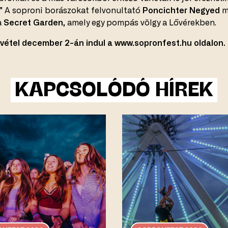
” A soproni borászokat felvonultató
Poncichter Negyed
me
a
Secret Garden
, amely egy pompás völgy a Lővérekben.
ővétel december 2-án indul a www.sopronfest.hu oldalon.
KAPCSOLÓDÓ HÍREK