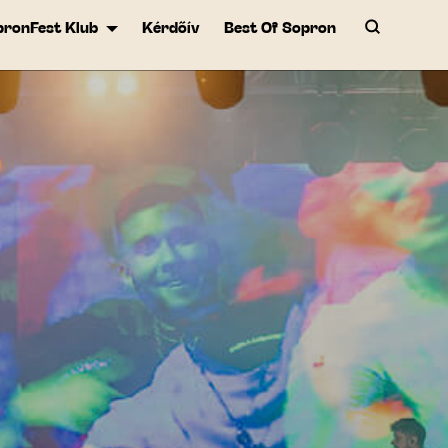
pronFest Klub
Kérdőív
Best Of Sopron