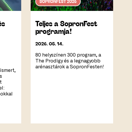
SOPRONFEST 2026
és
Teljes a SopronFest
programja!
2026. 05. 14.
80 helyszínen 300 program, a
The Prodigy és a legnagyobb
arénasztárok a SopronFesten!
ismert,
s
t
l:
mokkal