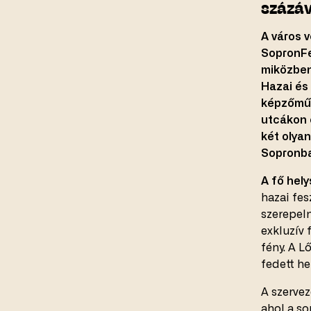
százáv
A város 
SopronFe
miközben 
Hazai és
képzőműv
utcákon 
két olyan
Sopronba
A fő hely
hazai fes
szerepel
exkluzív 
fény. A L
fedett he
A szervez
ahol a so