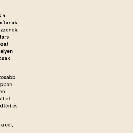
k a
mítanak,
ezzenek.
társ
ozat
melyen
 csak
ntosabb
-upban
ten
ülhet
dtéri és
a cél,
k