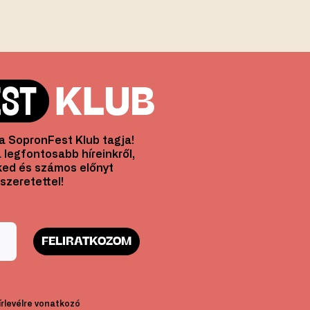
l a SopronFest Klub tagja!
 legfontosabb híreinkről,
ed és számos előnyt
szeretettel!
FELIRATKOZOM
hírlevélre vonatkozó