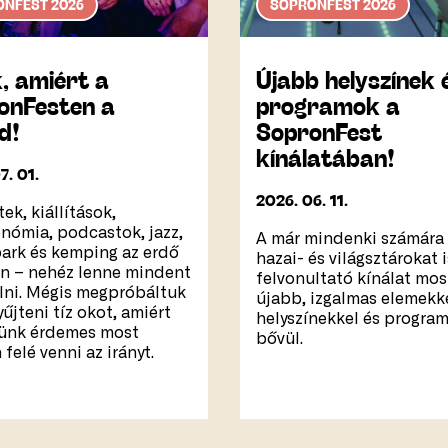
NFEST 2026
SOPRONFEST 2026
, amiért a
Újabb helyszínek 
onFesten a
programok a
d!
SopronFest
kínálatában!
7. 01.
2026. 06. 11.
ek, kiállítások,
nómia, podcastok, jazz,
A már mindenki számára 
ark és kemping az erdő
hazai- és világsztárokat i
n – nehéz lenne mindent
felvonultató kínálat mos
olni. Mégis megpróbáltuk
újabb, izgalmas elemekke
űjteni tíz okot, amiért
helyszínekkel és progra
tünk érdemes most
bővül.
felé venni az irányt.