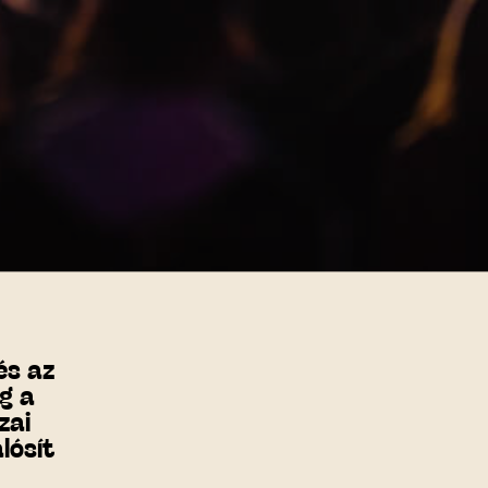
és az
g a
zai
lósít