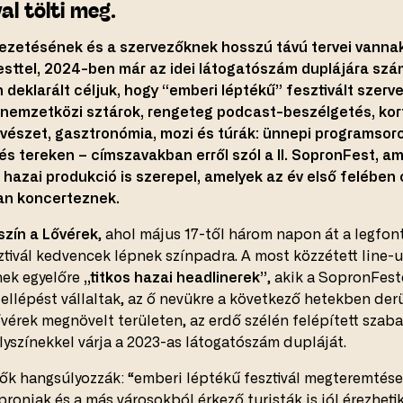
al tölti meg.
vezetésének és a szervezőknek hosszú távú tervei vanna
sttel, 2024-ben már az idei látogatószám duplájára szá
deklarált céljuk, hogy “emberi léptékű” fesztivált szerv
 nemzetközi sztárok, rengeteg podcast-beszélgetés, kor
észet, gasztronómia, mozi és túrák: ünnepi programsor
és tereken – címszavakban erről szól a II. SopronFest, a
 hazai produkció is szerepel, amelyek az év első felében
n koncerteznek.
szín a Lővérek
, ahol május 17-től három napon át a legfo
ztivál kedvencek lépnek színpadra. A most közzétett line
nek egyelőre
„titkos hazai headlinerek”
, akik a SopronFes
fellépést vállaltak, az ő nevükre a következő hetekben der
ővérek megnövelt területen, az erdő szélén felépített szaba
lyszínekkel várja a 2023-as látogatószám dupláját.
ők hangsúlyozzák: “emberi léptékű fesztivál megteremtése 
proniak és a más városokból érkező turisták is jól érezheti