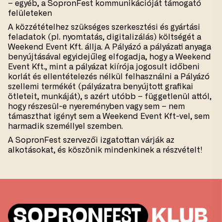
– egyéb, a SopronFest kommunikációját támogató
felületeken
A közzétételhez szükséges szerkesztési és gyártási
feladatok (pl. nyomtatás, digitalizálás) költségét a
Weekend Event Kft. állja. A Pályázó a pályázati anyaga
benyújtásával egyidejűleg elfogadja, hogy a Weekend
Event Kft., mint a pályázat kiírója jogosult időbeni
korlát és ellentételezés nélkül felhasználni a Pályázó
szellemi termékét (pályázatra benyújtott grafikai
ötleteit, munkáját), s azért utóbb – függetlenül attól,
hogy részesül-e nyereményben vagy sem – nem
támaszthat igényt sem a Weekend Event Kft-vel, sem
harmadik személlyel szemben.
A SopronFest szervezői izgatottan várják az
alkotásokat, és köszönik mindenkinek a részvételt!