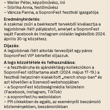
– Weiler Péter, képzőművész, író
– Sibitka Anna, festőművész
– Váncza Panna, a SopronFest fesztivál igazgatója
Eredményhirdetés:
A szakmai zsűri a beérkezett tervekből kiválasztja a
legjobbnak ítélt pályázatot, amelyet a SopronFest
saját Facebook és Instagram oldalán legkésőbb 2024.
április 30-ig közzétesz.
Díjazás:
A legjobbnak ítélt alkotás tervezőjét egy páros
SopronFest VIP bérlettel díjazzuk.
A logo közzététele és felhasználása:
– a fesztiválruha és ajándéktárgy kollekciókon a
SopronFest időtartama alatt (2024. május 17-19.) a
fesztivál helyszínén kialakított „merch shop-ban” és
azt követően a Szervező webshopjában
– a SopronFest közösségimédia felületein
(Facebook, Instagram, TikTok)
– a sopronfest.hu weboldalon
– PR cikkekben és egyéb, az eseményről beszámoló
közleményekben, beszámolókban