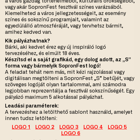
a város gazdag történelméből, kulturális örökségéből,
vagy akár SopronFest fesztivál színes varázsából.
Kiemelheted a város jellegzetességeit, az esemény
színes és sokszínű programjait, valamint az
egyedülálló atmoszféráját, vagy tervhetsz bármit,
amihez kedved van.
Kik pályázhatnak?
Bárki, aki kedvet érez egy új inspiráló logó
tervezéséhez, és elmúlt 18 éves.
Készítsd el a saját grafikád, egy dolog adott, az „S”
forma vagy bármelyik SopronFest logó!
A feladat tehát nem más, mit kézi rajzolással vagy
digitálisan megtölteni a SopronFest „S” betűjét, vagy
szöveges logóját olyan tartalommal, ami számodra
legjobban reprezentálja a fesztivál sokszínűségét. Egy
pályázó maximum 5 alkotással pályázhat.
Leadási paraméterek:
A tervezéshez a letölthető sablont használd, amelyet
innen tudsz letölteni:
LOGO 1
LOGO 2
LOGO 3
LOGO 4
LOGO 5
LOGO 6