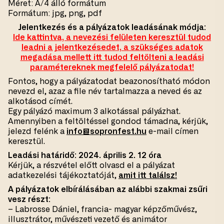
Méret: A/4 álló formátum
Formátum: jpg, png, pdf
Jelentkezés és a pályázatok leadásának módja:
Ide kattintva, a nevezési felületen keresztül tudod
leadni a jelentkezésedet, a szükséges adatok
megadása mellett itt tudod feltölteni a leadási
paramétereknek megfelelő pályázatodat!
Fontos, hogy a pályázatodat beazonosítható módon
nevezd el, azaz a file név tartalmazza a neved és az
alkotásod címét.
Egy pályázó maximum 3 alkotással pályázhat.
Amennyiben a feltöltéssel gondod támadna, kérjük,
jelezd felénk a
info@sopronfest.hu
e-mail címen
keresztül.
Leadási határidő: 2024. április 2. 12 óra
Kérjük, a részvétel előtt olvasd el a pályázat
adatkezelési tájékoztatóját,
amit itt találsz!
A pályázatok elbírálásában az alábbi szakmai zsűri
vesz részt:
– Labrosse Dániel, francia- magyar képzőművész,
illusztrátor, művészeti vezető és animátor