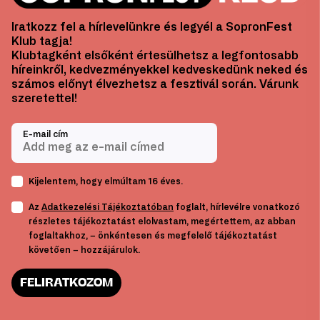
Iratkozz fel a hírlevelünkre és legyél a SopronFest
Klub tagja!
Klubtagként elsőként értesülhetsz a legfontosabb
híreinkről, kedvezményekkel kedveskedünk neked és
számos előnyt élvezhetsz a fesztivál során. Várunk
szeretettel!
E-mail cím
Kijelentem, hogy elmúltam 16 éves.
Az
Adatkezelési Tájékoztatóban
foglalt, hírlevélre vonatkozó
részletes tájékoztatást elolvastam, megértettem, az abban
foglaltakhoz, – önkéntesen és megfelelő tájékoztatást
követően – hozzájárulok.
FELIRATKOZOM