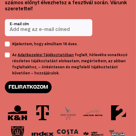
számos előnyt élvezhetsz a fesztivál során. Várunk
szeretettel!
E-mail cím
Kijelentem, hogy elmúltam 16 éves.
Az
Adatkezelési Tájékoztatóban
foglalt, hírlevélre vonatkozó
részletes tájékoztatást elolvastam, megértettem, az abban
foglaltakhoz, – önkéntesen és megfelelő tájékoztatást
követően – hozzájárulok.
FELIRATKOZOM