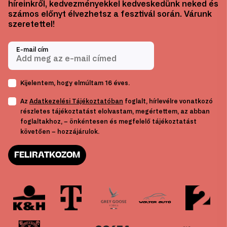
híreinkről, kedvezményekkel kedveskedünk neked és
számos előnyt élvezhetsz a fesztivál során. Várunk
szeretettel!
E-mail cím
Kijelentem, hogy elmúltam 16 éves.
Az
Adatkezelési Tájékoztatóban
foglalt, hírlevélre vonatkozó
részletes tájékoztatást elolvastam, megértettem, az abban
foglaltakhoz, – önkéntesen és megfelelő tájékoztatást
követően – hozzájárulok.
FELIRATKOZOM