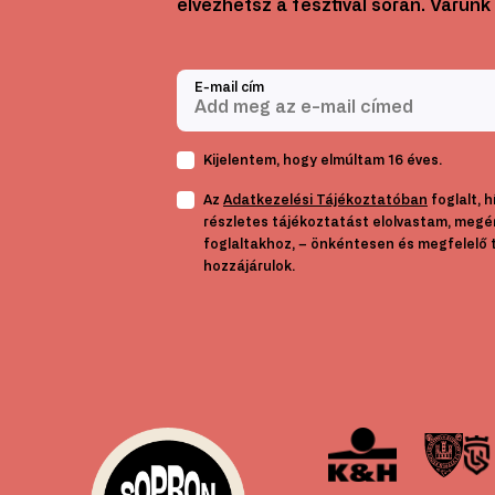
élvezhetsz a fesztivál során. Várunk 
E-mail cím
Kijelentem, hogy elmúltam 16 éves.
Az
Adatkezelési Tájékoztatóban
foglalt, 
részletes tájékoztatást elolvastam, megé
foglaltakhoz, – önkéntesen és megfelelő 
hozzájárulok.