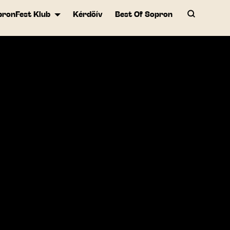
pronFest Klub
Kérdőív
Best Of Sopron