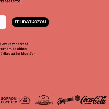
szeretettel!
FELIRATKOZOM
hírlevélre vonatkozó
rtettem, az abban
tájékoztatást követően –