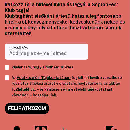
Iratkozz fel a hírlevelünkre és legyél a SopronFest
Klub tagja!
Klubtagként elsőként értesülhetsz a legfontosabb
híreinkről, kedvezményekkel kedveskedünk neked és
számos előnyt élvezhetsz a fesztivál során. Várunk
szeretettel!
E-mail cím
Kijelentem, hogy elmúltam 16 éves.
Az
Adatkezelési Tájékoztatóban
foglalt, hírlevélre vonatkozó
részletes tájékoztatást elolvastam, megértettem, az abban
foglaltakhoz, – önkéntesen és megfelelő tájékoztatást
követően – hozzájárulok.
FELIRATKOZOM