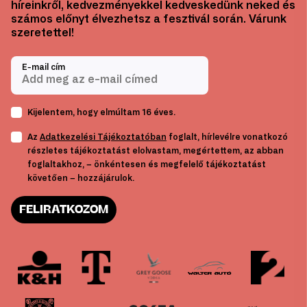
híreinkről, kedvezményekkel kedveskedünk neked és
számos előnyt élvezhetsz a fesztivál során. Várunk
szeretettel!
E-mail cím
Kijelentem, hogy elmúltam 16 éves.
Az
Adatkezelési Tájékoztatóban
foglalt, hírlevélre vonatkozó
részletes tájékoztatást elolvastam, megértettem, az abban
foglaltakhoz, – önkéntesen és megfelelő tájékoztatást
követően – hozzájárulok.
FELIRATKOZOM