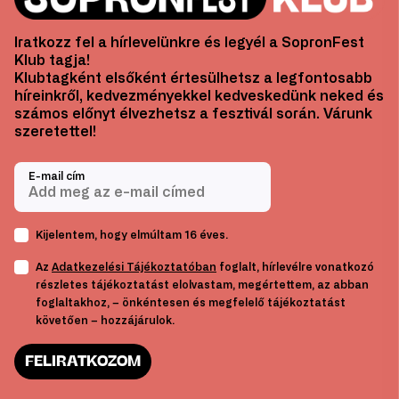
Iratkozz fel a hírlevelünkre és legyél a SopronFest
Klub tagja!
Klubtagként elsőként értesülhetsz a legfontosabb
híreinkről, kedvezményekkel kedveskedünk neked és
számos előnyt élvezhetsz a fesztivál során. Várunk
szeretettel!
E-mail cím
Kijelentem, hogy elmúltam 16 éves.
Az
Adatkezelési Tájékoztatóban
foglalt, hírlevélre vonatkozó
részletes tájékoztatást elolvastam, megértettem, az abban
foglaltakhoz, – önkéntesen és megfelelő tájékoztatást
követően – hozzájárulok.
FELIRATKOZOM