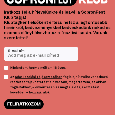
Iratkozz fel a hírlevelünkre és legyél a SopronFest
Klub tagja!
Klubtagként elsőként értesülhetsz a legfontosabb
híreinkről, kedvezményekkel kedveskedünk neked és
számos előnyt élvezhetsz a fesztivál során. Várunk
szeretettel!
E-mail cím
Kijelentem, hogy elmúltam 16 éves.
Az
Adatkezelési Tájékoztatóban
foglalt, hírlevélre vonatkozó
részletes tájékoztatást elolvastam, megértettem, az abban
foglaltakhoz, – önkéntesen és megfelelő tájékoztatást
követően – hozzájárulok.
FELIRATKOZOM