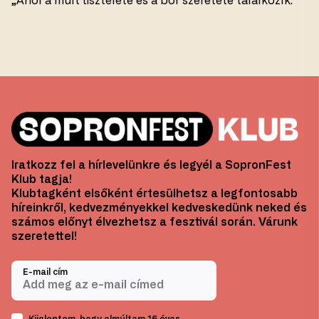
„Ahol a múlt tisztelete és a bor szeretete találkozik.”
Iratkozz fel a hírlevelünkre és legyél a SopronFest
Klub tagja!
Klubtagként elsőként értesülhetsz a legfontosabb
híreinkről, kedvezményekkel kedveskedünk neked és
számos előnyt élvezhetsz a fesztivál során. Várunk
szeretettel!
E-mail cím
Kijelentem, hogy elmúltam 16 éves.