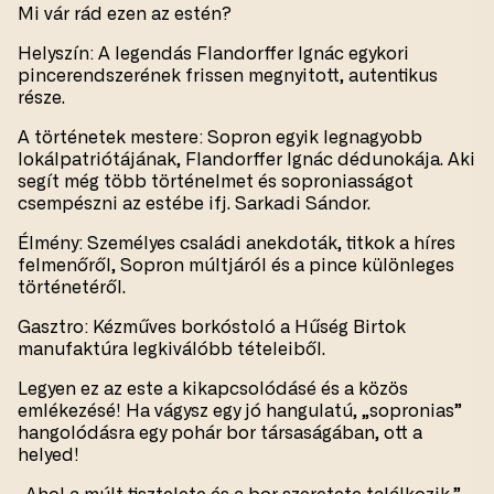
Mi vár rád ezen az estén?
Helyszín: A legendás Flandorffer Ignác egykori
pincerendszerének frissen megnyitott, autentikus
része.
A történetek mestere: Sopron egyik legnagyobb
lokálpatriótájának, Flandorffer Ignác dédunokája. Aki
segít még több történelmet és soproniasságot
csempészni az estébe ifj. Sarkadi Sándor.
Élmény: Személyes családi anekdoták, titkok a híres
felmenőről, Sopron múltjáról és a pince különleges
történetéről.
Gasztro: Kézműves borkóstoló a Hűség Birtok
manufaktúra legkiválóbb tételeiből.
Legyen ez az este a kikapcsolódásé és a közös
emlékezésé! Ha vágysz egy jó hangulatú, „sopronias”
hangolódásra egy pohár bor társaságában, ott a
helyed!