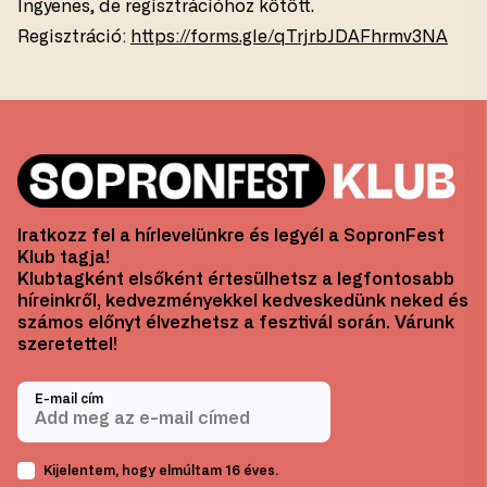
Ingyenes, de regisztrációhoz kötött.
Regisztráció:
https://forms.gle/qTrjrbJDAFhrmv3NA
Iratkozz fel a hírlevelünkre és legyél a SopronFest
Klub tagja!
Klubtagként elsőként értesülhetsz a legfontosabb
híreinkről, kedvezményekkel kedveskedünk neked és
számos előnyt élvezhetsz a fesztivál során. Várunk
szeretettel!
E-mail cím
Kijelentem, hogy elmúltam 16 éves.