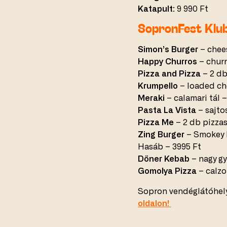
Katapult:
9 990 Ft
SopronFest Klu
Simon’s Burger
– chee
Happy Churros
– churr
Pizza and Pizza
– 2 db
Krumpello
– loaded ch
Meraki
– calamari tál 
Pasta La Vista
– sajtos
Pizza Me
– 2 db pizzas
Zing Burger
– Smokey B
Hasáb – 3995 Ft
Döner Kebab
– nagy gy
Gomolya Pizza
– calzo
Sopron vendéglátóhely
oldalon!