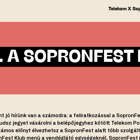
Telekom X So
L A SOPRONFEST 
nt jó hírünk van a számodra: a feliratkozással a SopronFes
dsz jegyet vásárolni a belépőjegyhez kötött Telekom P
számos előnyt élvezhetsz a SopronFest alatt több szolgá
onFest Klub menü a vendéglátó egységeknél, SopronFest