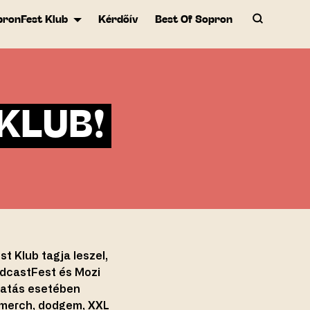
pronFest Klub
Kérdőív
Best Of Sopron
KLUB!
t Klub tagja leszel,
odcastFest és Mozi
ltatás esetében
 merch, dodgem, XXL