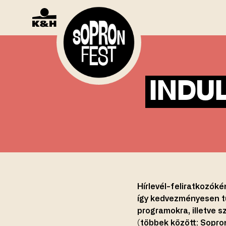
INDU
Hírlevél-feliratkozóké
így kedvezményesen tu
programokra, illetve 
(többek között: Sopr