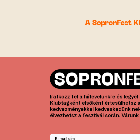
A SopronFest K
Iratkozz fel a hírlevelünkre és legyé
Klubtagként elsőként értesülhetsz a
kedvezményekkel kedveskedünk nek
élvezhetsz a fesztivál során. Várunk 
E-mail cím