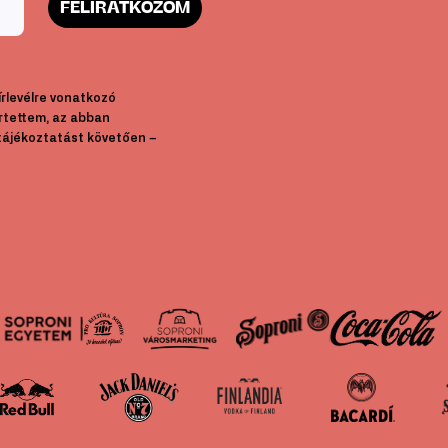
FELIRATKOZOM
hírlevélre vonatkozó
rtettem, az abban
tájékoztatást követően –