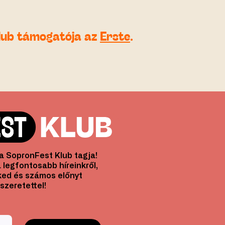
lub támogatója az
Erste
.
l a SopronFest Klub tagja!
 legfontosabb híreinkről,
ed és számos előnyt
szeretettel!