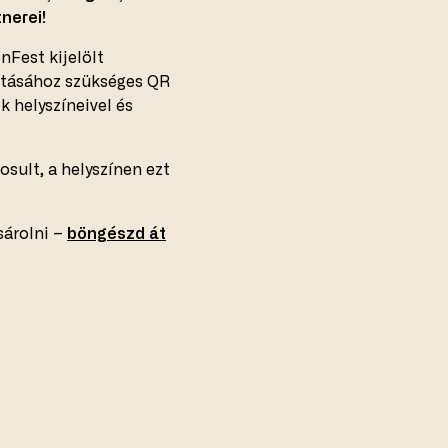
nerei!
Fest kijelölt
váltásához szükséges QR
k helyszíneivel és
osult, a helyszínen ezt
sárolni –
böngészd át