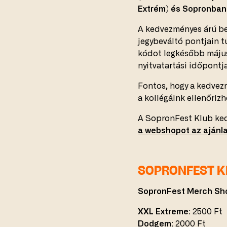
Extrém) és Sopronban 
A kedvezményes árú be
jegybeváltó pontjain t
kódot legkésőbb május 
nyitvatartási időpontja
Fontos, hogy a kedvezm
a kollégáink ellenőrizhe
A SopronFest Klub ked
a webshopot az ajánla
SOPRONFEST K
SopronFest Merch Sh
XXL Extreme:
2500 Ft
Dodgem:
2000 Ft