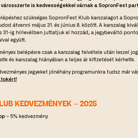
városszerte is kedvességekkel várnak a SopronFest part
lépéshez szükséges SopronFest Klub karszalagot a Sopron
udod átvenni május 31. és június 8. között. A karszalag ki
31-ig hírlevélben juttatjuk el hozzád, a jegybeváltó ponto
ival együtt.
ényes belépésre csak a karszalag felvétele után leszel jog
tik és karszalag hiányában a teljes ár kifizetését kérhetik.
vezményes jegyeket jónéhány programunkra tudsz már vá
tokért!
LUB KEDVEZMÉNYEK – 2025
op
– 5% kedvezmény