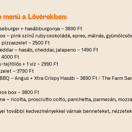
b menü a Lővérekben:
seburger + hasábburgonya – 3690 Ft
os – pink színű ruby csokoládé, epres, málnás, gyümölcsös
 pizzaszelet – 2500 Ft
eddar – hasáb, cheddar, jalapeno – 1490 Ft
– 4000 Ft
-tejfölös + 1 víz – 2990 Ft
zelet – 3790 Ft
BQ – Angus + Xtra Crispy Hasáb – 3890 Ft / The Farm San
ros box – 3800 Ft
ne – ricotta, prosciutto cotto, panchetta, parmezán, mozz
ei további kedvezményekkel várnak benneteket, nézzetek