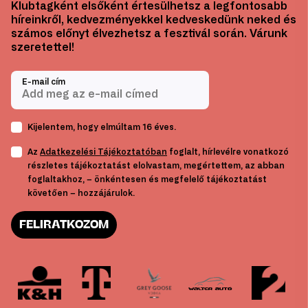
Klubtagként elsőként értesülhetsz a legfontosabb
híreinkről, kedvezményekkel kedveskedünk neked és
számos előnyt élvezhetsz a fesztivál során. Várunk
szeretettel!
E-mail cím
Kijelentem, hogy elmúltam 16 éves.
Az
Adatkezelési Tájékoztatóban
foglalt, hírlevélre vonatkozó
részletes tájékoztatást elolvastam, megértettem, az abban
foglaltakhoz, – önkéntesen és megfelelő tájékoztatást
követően – hozzájárulok.
FELIRATKOZOM