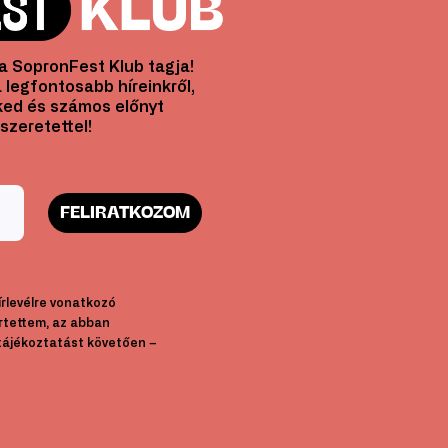
l a SopronFest Klub tagja!
 legfontosabb híreinkről,
ed és számos előnyt
szeretettel!
FELIRATKOZOM
hírlevélre vonatkozó
rtettem, az abban
tájékoztatást követően –