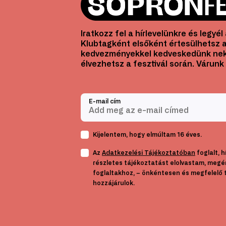
Iratkozz fel a hírlevelünkre és legyé
Klubtagként elsőként értesülhetsz a
kedvezményekkel kedveskedünk nek
élvezhetsz a fesztivál során. Várunk 
E-mail cím
Kijelentem, hogy elmúltam 16 éves.
Az
Adatkezelési Tájékoztatóban
foglalt, 
részletes tájékoztatást elolvastam, megé
foglaltakhoz, – önkéntesen és megfelelő 
hozzájárulok.