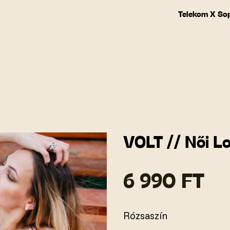
Telekom X So
VOLT // Női L
6 990 FT
Rózsaszín