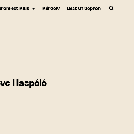
pronFest Klub
Kérdőív
Best Of Sopron
ove Haspóló