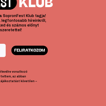
l a SopronFest Klub tagja!
 legfontosabb híreinkről,
ed és számos előnyt
szeretettel!
FELIRATKOZOM
hírlevélre vonatkozó
rtettem, az abban
tájékoztatást követően –