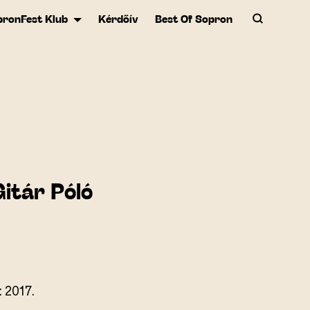
pronFest Klub
Kérdőív
Best Of Sopron
Gitár Póló
: 2017.