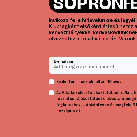
Iratkozz fel a hírlevelünkre és legyé
Klubtagként elsőként értesülhetsz a
kedvezményekkel kedveskedünk nek
élvezhetsz a fesztivál során. Várunk 
E-mail cím
Kijelentem, hogy elmúltam 16 éves.
Az
Adatkezelési Tájékoztatóban
foglalt, 
részletes tájékoztatást elolvastam, megé
foglaltakhoz, – önkéntesen és megfelelő 
hozzájárulok.