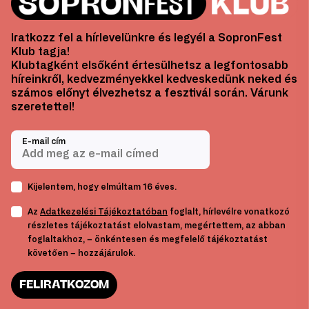
Iratkozz fel a hírlevelünkre és legyél a SopronFest
Klub tagja!
Klubtagként elsőként értesülhetsz a legfontosabb
híreinkről, kedvezményekkel kedveskedünk neked és
számos előnyt élvezhetsz a fesztivál során. Várunk
szeretettel!
E-mail cím
Kijelentem, hogy elmúltam 16 éves.
Az
Adatkezelési Tájékoztatóban
foglalt, hírlevélre vonatkozó
részletes tájékoztatást elolvastam, megértettem, az abban
foglaltakhoz, – önkéntesen és megfelelő tájékoztatást
követően – hozzájárulok.
FELIRATKOZOM