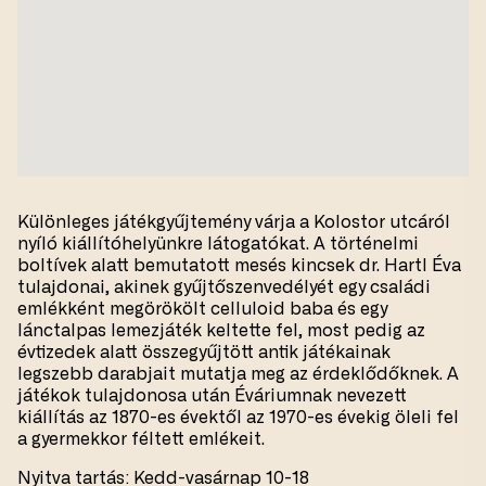
Különleges játékgyűjtemény várja a Kolostor utcáról
nyíló kiállítóhelyünkre látogatókat. A történelmi
boltívek alatt bemutatott mesés kincsek dr. Hartl Éva
tulajdonai, akinek gyűjtőszenvedélyét egy családi
emlékként megörökölt celluloid baba és egy
lánctalpas lemezjáték keltette fel, most pedig az
évtizedek alatt összegyűjtött antik játékainak
legszebb darabjait mutatja meg az érdeklődőknek. A
játékok tulajdonosa után Éváriumnak nevezett
kiállítás az 1870-es évektől az 1970-es évekig öleli fel
a gyermekkor féltett emlékeit.
Nyitva tartás: Kedd-vasárnap 10-18