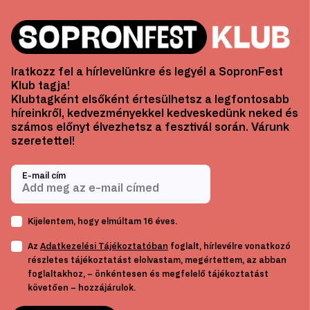
Iratkozz fel a hírlevelünkre és legyél a SopronFest
Klub tagja!
Klubtagként elsőként értesülhetsz a legfontosabb
híreinkről, kedvezményekkel kedveskedünk neked és
számos előnyt élvezhetsz a fesztivál során. Várunk
szeretettel!
E-mail cím
Kijelentem, hogy elmúltam 16 éves.
Az
Adatkezelési Tájékoztatóban
foglalt, hírlevélre vonatkozó
részletes tájékoztatást elolvastam, megértettem, az abban
foglaltakhoz, – önkéntesen és megfelelő tájékoztatást
követően – hozzájárulok.