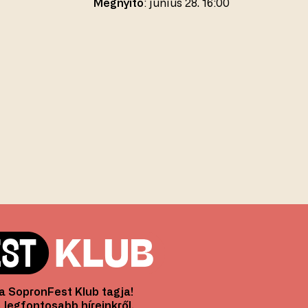
Megnyitó
: június 28. 16:00
l a SopronFest Klub tagja!
 legfontosabb híreinkről,