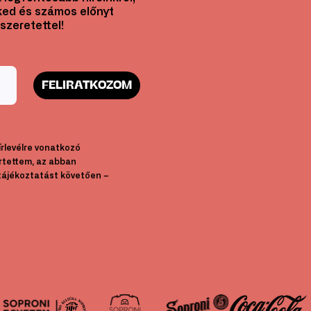
ed és számos előnyt
szeretettel!
FELIRATKOZOM
hírlevélre vonatkozó
rtettem, az abban
tájékoztatást követően –