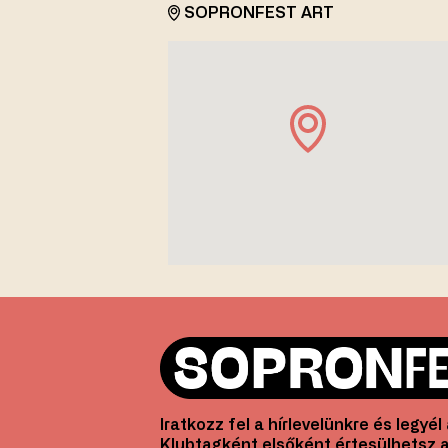
SOPRONFEST ART
Iratkozz fel a hírlevelünkre és legyé
Klubtagként elsőként értesülhetsz a