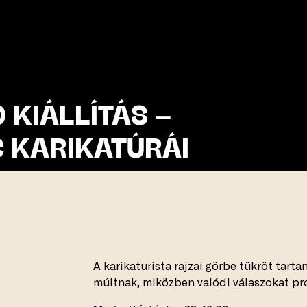
 KIÁLLÍTÁS –
C KARIKATÚRÁI
A karikaturista rajzai görbe tükröt tart
múltnak, miközben valódi válaszokat pr