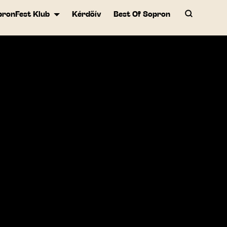
pronFest Klub
Kérdőív
Best Of Sopron