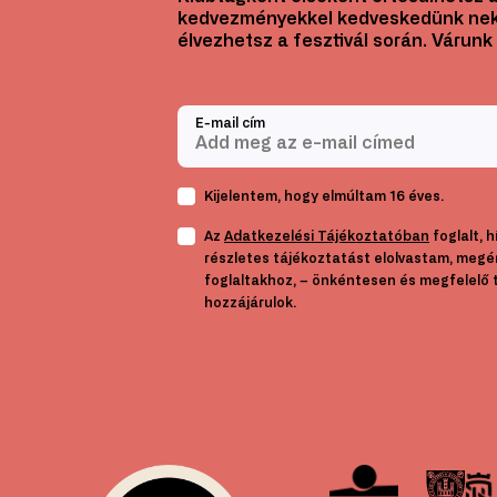
kedvezményekkel kedveskedünk nek
élvezhetsz a fesztivál során. Várunk 
E-mail cím
Kijelentem, hogy elmúltam 16 éves.
Az
Adatkezelési Tájékoztatóban
foglalt, 
részletes tájékoztatást elolvastam, megé
foglaltakhoz, – önkéntesen és megfelelő 
hozzájárulok.