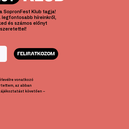
l a SopronFest Klub tagja!
 legfontosabb híreinkről,
ed és számos előnyt
szeretettel!
FELIRATKOZOM
hírlevélre vonatkozó
rtettem, az abban
tájékoztatást követően –