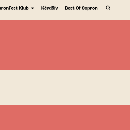
pronFest Klub
Kérdőív
Best Of Sopron