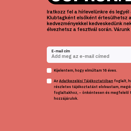
Iratkozz fel a hírlevelünkre és legyé
Klubtagként elsőként értesülhetsz a
kedvezményekkel kedveskedünk nek
élvezhetsz a fesztivál során. Várunk 
E-mail cím
Kijelentem, hogy elmúltam 16 éves.
Az
Adatkezelési Tájékoztatóban
foglalt, 
részletes tájékoztatást elolvastam, megé
foglaltakhoz, – önkéntesen és megfelelő 
hozzájárulok.