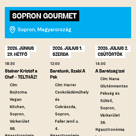
SOPRON GOURMET
Sopron, Magyarország
2026. JÚNIUS
2026. JÚLIUS 1.
2026. JÚLIUS 2.
29. HÉTFŐ
SZERDA
CSÜTÖRTÖK
18:30
12:00
14:00
Steiner Kristóf a
Barátunk, Szabi A
A Barátság ízei
Chef – TELTHÁZ!
Pék
Cím: Nana
Cím:
Cím: Harrer
Gluténmentes
Bojtorina
Csokoládéműhely
Pékség és
Vegan
és
Sütiző,
Kitchen,
Cukrászda,
Sopron,
Sopron,
Sopron,
Várkerület
Várkerület
Faller Jenő u.
36.
98.
4.
#gasztronómia
#gasztronómia
#gasztronómia