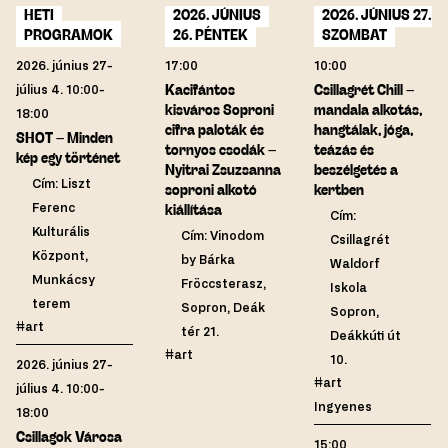
HETI
2026. JÚNIUS
2026. JÚNIUS 27.
PROGRAMOK
26. PÉNTEK
SZOMBAT
2026. június 27-
17:00
10:00
július 4. 10:00-
Kacifántos
Csillagrét Chill –
kisváros Soproni
mandala alkotás,
18:00
cifra paloták és
hangtálak, jóga,
SHOT – Minden
tornyos csodák –
teázás és
kép egy történet
Nyitrai Zsuzsanna
beszélgetés a
Cím: Liszt
soproni alkotó
kertben
Ferenc
kiállítása
Cím:
Kulturális
Cím: Vinodom
Csillagrét
Központ,
by Bárka
Waldorf
Munkácsy
Fröccsterasz,
Iskola
terem
Sopron, Deák
Sopron,
#art
tér 21.
Deákkúti út
#art
10.
2026. június 27-
#art
július 4. 10:00-
Ingyenes
18:00
Csillagok Városa
15:00