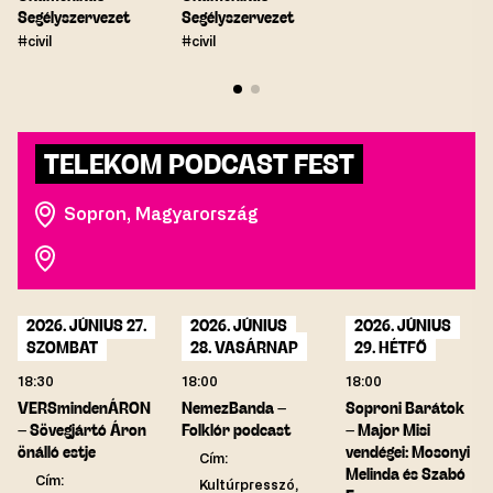
Segélyszervezet
Segélyszervezet
#civil
#civil
TELEKOM PODCAST FEST
Sopron, Magyarország
2026. JÚNIUS 27.
2026. JÚNIUS
2026. JÚNIUS
SZOMBAT
28. VASÁRNAP
29. HÉTFŐ
18:30
18:00
18:00
VERSmindenÁRON
NemezBanda –
Soproni Barátok
– Sövegjártó Áron
Folklór podcast
– Major Misi
önálló estje
vendégei: Mosonyi
Cím:
Melinda és Szabó
Cím:
Kultúrpresszó,