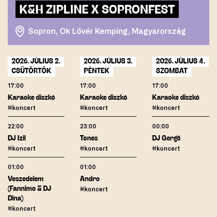
K&H ZIPLINE X SOPRONFEST
Sopron, Ok Lővér Kemping, Magyarország
2026. JÚLIUS 2.
2026. JÚLIUS 3.
2026. JÚLIUS 4.
CSÜTÖRTÖK
PÉNTEK
SZOMBAT
17:00
17:00
17:00
Karaoke diszkó
Karaoke diszkó
Karaoke diszkó
#koncert
#koncert
#koncert
22:00
23:00
00:00
DJ Izil
Tones
DJ Gergő
#koncert
#koncert
#koncert
01:00
01:00
Veszedelem
Andro
(Fannimo & DJ
#koncert
Dina)
#koncert