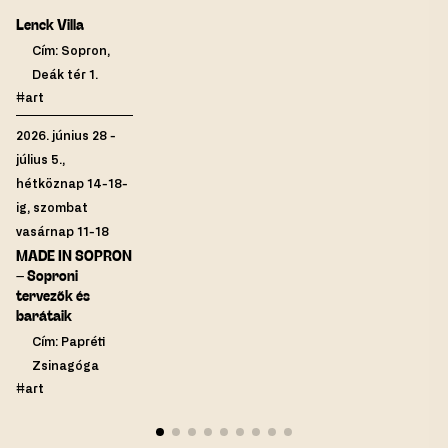
Lenck Villa
Cím: Sopron,
Deák tér 1.
#art
2026. június 28 -
július 5.,
hétköznap 14-18-
ig, szombat
vasárnap 11-18
MADE IN SOPRON
– Soproni
tervezők és
barátaik
Cím: Papréti
Zsinagóga
#art