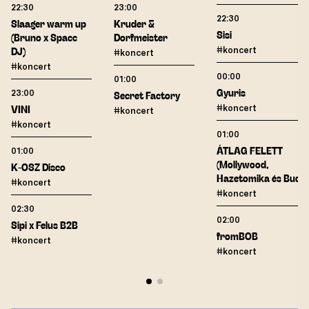
22:30
23:00
22:30
Slaager warm up
Kruder &
Sisi
(Bruno x Spacc
Dorfmeister
#koncert
DJ)
#koncert
#koncert
00:00
01:00
23:00
Gyuris
Secret Factory
#koncert
VINI
#koncert
#koncert
01:00
01:00
ÁTLAG FELETT
(Mollywood,
K-OSZ Disco
Hazetomika és Buda)
#koncert
#koncert
02:30
02:00
Sipi x Felus B2B
fromBOB
#koncert
#koncert