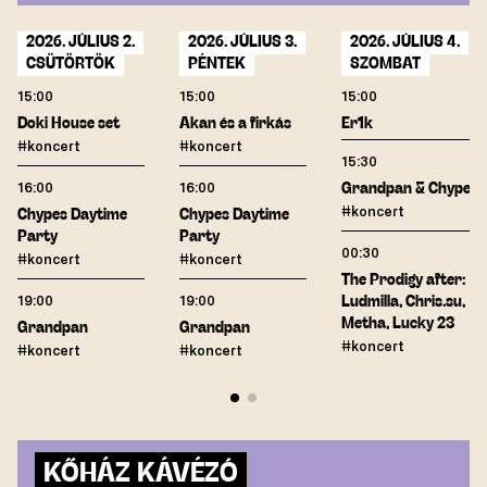
2026. JÚLIUS 2.
2026. JÚLIUS 3.
2026. JÚLIUS 4.
CSÜTÖRTÖK
PÉNTEK
SZOMBAT
15:00
15:00
15:00
Doki House set
Akan és a firkás
Er1k
#koncert
#koncert
15:30
16:00
16:00
Grandpan & Chypes
#koncert
Chypes Daytime
Chypes Daytime
Party
Party
00:30
#koncert
#koncert
The Prodigy after:
19:00
19:00
Ludmilla, Chris.su,
Metha, Lucky 23
Grandpan
Grandpan
#koncert
#koncert
#koncert
KŐHÁZ KÁVÉZÓ