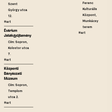
Ferenc
Szent
Kulturális
György utca
Központ,
12.
Munkácsy
#art
terem
Évárium
#art
Játékgyűjtemény
Cím: Sopron,
Kolostor utca
7.
#art
Központi
Bányászati
Múzeum
Cím: Sopron,
Templom
utca 2.
#art