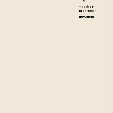
96.
#podcast
programok
Ingyenes