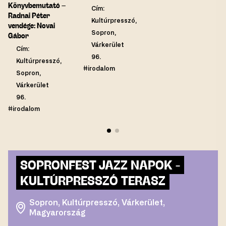
Könyvbemutató –
Cím:
Radnai Péter
Kultúrpresszó,
vendége: Novai
Sopron,
Gábor
Várkerület
Cím:
96.
Kultúrpresszó,
#irodalom
Sopron,
Várkerület
96.
#irodalom
SOPRONFEST JAZZ NAPOK -
KULTÚRPRESSZÓ TERASZ
Sopron, Kultúrpresszó, Várkerület,
Magyarország