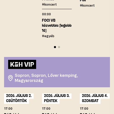
Poli
#koncert
#koncert
00:00
FOCI VB
közvetítés (legjobb
16)
#egyéb
K&H VIP
Sopron, Sopron, Lőver kemping,
Magyarország
2026. JÚLIUS 2.
2026. JÚLIUS 3.
2026. JÚLIUS 4.
CSÜTÖRTÖK
PÉNTEK
SZOMBAT
17:00
17:00
17:00