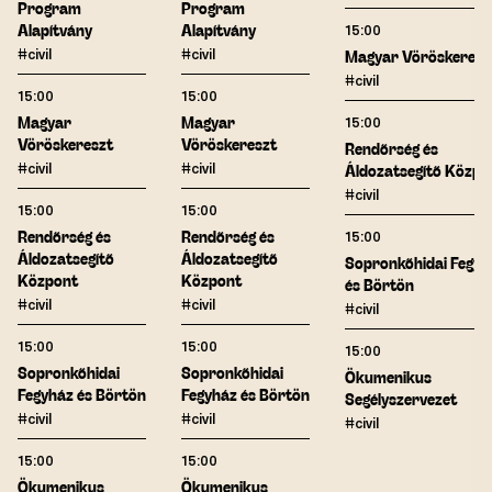
Program
Program
Alapítvány
Alapítvány
15:00
#civil
#civil
Magyar Vöröskeresz
#civil
15:00
15:00
Magyar
Magyar
15:00
Vöröskereszt
Vöröskereszt
Rendőrség és
#civil
#civil
Áldozatsegítő Közpo
#civil
15:00
15:00
Rendőrség és
Rendőrség és
15:00
Áldozatsegítő
Áldozatsegítő
Sopronkőhidai Fegyh
Központ
Központ
és Börtön
#civil
#civil
#civil
15:00
15:00
15:00
Sopronkőhidai
Sopronkőhidai
Ökumenikus
Fegyház és Börtön
Fegyház és Börtön
Segélyszervezet
#civil
#civil
#civil
15:00
15:00
Ökumenikus
Ökumenikus