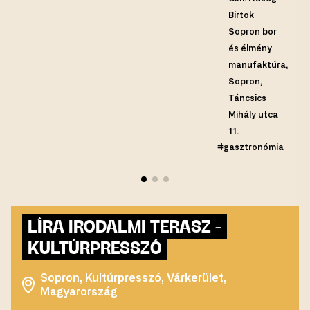
Birtok
Sopron bor
és élmény
manufaktúra,
Sopron,
Táncsics
Mihály utca
11.
#gasztronómia
LÍRA IRODALMI TERASZ -
KULTÚRPRESSZÓ
Sopron, Kultúrpresszó, Várkerület,
Magyarország