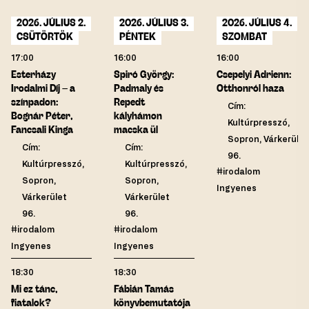
2026. JÚLIUS 2.
2026. JÚLIUS 3.
2026. JÚLIUS 4.
CSÜTÖRTÖK
PÉNTEK
SZOMBAT
17:00
16:00
16:00
Esterházy
Spiró György:
Csepelyi Adrienn:
Irodalmi Díj – a
Padmaly és
Otthonról haza
színpadon:
Repedt
Cím:
Bognár Péter,
kályhámon
Kultúrpresszó,
Fancsali Kinga
macska ül
Sopron, Várkerület
Cím:
Cím:
96.
Kultúrpresszó,
Kultúrpresszó,
#irodalom
Sopron,
Sopron,
Ingyenes
Várkerület
Várkerület
96.
96.
#irodalom
#irodalom
Ingyenes
Ingyenes
18:30
18:30
Mi ez tánc,
Fábián Tamás
fiatalok?
könyvbemutatója