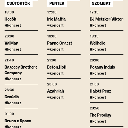
CSÜTÖRTÖK
PÉNTEK
SZOMBAT
18:30
17:30
17:15
Hősök
Irie Maffia
DJ Metzker Viktória
#koncert
#koncert
#koncert
20:00
19:00
18:15
ValMar
Parno Graszt
Wellhello
#koncert
#koncert
#koncert
21:40
21:00
20:00
Bagossy Brothers
Beton.Hofi
Pogány Induló
Company
#koncert
#koncert
#koncert
23:00
21:30
23:30
Azahriah
Halott Pénz
Dzsúdló
#koncert
#koncert
#koncert
23:50
01:00
The Prodigy
Bruno x Spacc
#koncert
#koncert