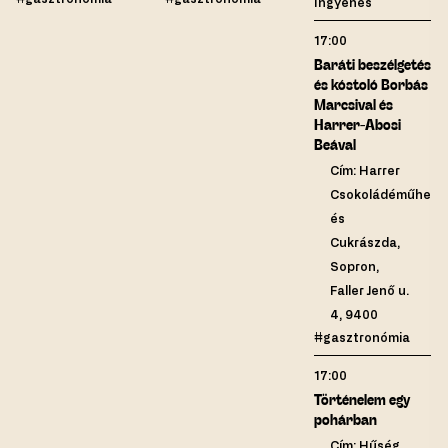
Ingyenes
17:00
Baráti beszélgetés
és kóstoló Borbás
Marcsival és
Harrer-Abosi
Beával
Cím: Harrer
Csokoládéműhely
és
Cukrászda,
Sopron,
Faller Jenő u.
4, 9400
#gasztronómia
17:00
Történelem egy
pohárban
Cím: Hűség