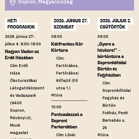
Sopron, Magyarország
HETI
2026. JÚNIUS 27.
2026. JÚLIUS 2.
PROGRAMOK
SZOMBAT
CSÜTÖRTÖK
2026. június 27-
09:00
09:00
július 4. 9:00-19:00
Kékfrankos Kör
„Gyere a
Körtúra
hűvösre!” –
Nagyon Vadon az
börtöntúra a
Erdő Házában
Cím:
Sopronkőhidai
Cím: Erdő
Fertőrákos,
Börtön és
Háza
Fertőrákosi
Fegyházban
Ökoturisztikai
Kőfejtő (Fő
Cím:
Látogatóközpont
utca 1.)
Sopronkőhidai
#túra
és Vadaspark
Fegyház és
(9400
Börtön
10:00
Sopron,
Fokház, Pesti
Pontvadászat a
Récényi út,
Barnabás u.
Soproni
Muck
Parkerdőben
25
magaslat
Cím: Lővér
#túra