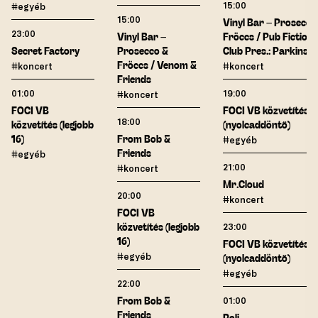
15:00
#egyéb
15:00
Vinyl Bar – Prosecco
23:00
Vinyl Bar –
Fröccs / Pub Fiction
Secret Factory
Prosecco &
Club Pres.: Parkinso
Fröccs / Venom &
#koncert
#koncert
Friends
01:00
19:00
#koncert
FOCI VB
FOCI VB közvetítés
18:00
közvetítés (legjobb
(nyolcaddöntő)
16)
From Bob &
#egyéb
Friends
#egyéb
21:00
#koncert
Mr.Cloud
20:00
#koncert
FOCI VB
közvetítés (legjobb
23:00
16)
FOCI VB közvetítés
#egyéb
(nyolcaddöntő)
#egyéb
22:00
From Bob &
01:00
Friends