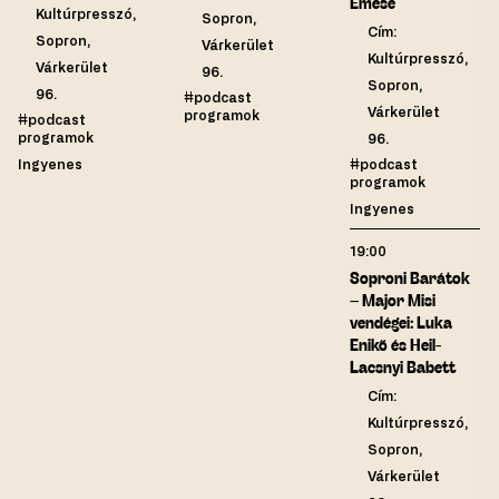
Emese
Kultúrpresszó,
Sopron,
Cím:
Sopron,
Várkerület
Kultúrpresszó,
Várkerület
96.
Sopron,
96.
#podcast
Várkerület
programok
#podcast
programok
96.
Ingyenes
#podcast
programok
Ingyenes
19:00
Soproni Barátok
– Major Misi
vendégei: Luka
Enikő és Heil-
Lacsnyi Babett
Cím:
Kultúrpresszó,
Sopron,
Várkerület