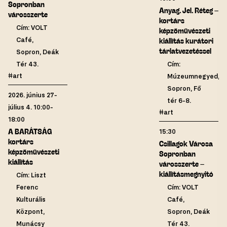
Sopronban
Anyag. Jel. Réteg –
városszerte
kortárs
Cím: VOLT
képzőművészeti
Café,
kiállítás kurátori
tárlatvezetéssel
Sopron, Deák
Tér 43.
Cím:
#art
Múzeumnegyed,
Sopron, Fő
2026. június 27-
tér 6-8.
július 4. 10:00-
#art
18:00
A BARÁTSÁG
15:30
kortárs
Csillagok Városa
képzőművészeti
Sopronban
kiállítás
városszerte –
kiállításmegnyitó
Cím: Liszt
Ferenc
Cím: VOLT
Kulturális
Café,
Központ,
Sopron, Deák
Munácsy
Tér 43.