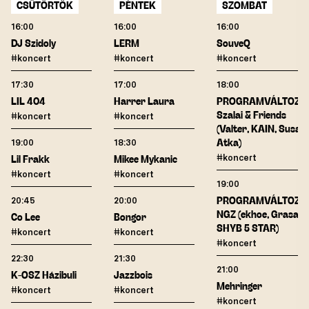
CSÜTÖRTÖK
PÉNTEK
SZOMBAT
16:00
16:00
16:00
DJ Szidoly
LERM
SouveQ
#koncert
#koncert
#koncert
17:30
17:00
18:00
LIL 404
Harrer Laura
PROGRAMVÁLTOZÁ
Szalai & Friends
#koncert
#koncert
(Valter, KAIN, Susa,
19:00
18:30
Atka)
#koncert
Lil Frakk
Mikee Mykanic
#koncert
#koncert
19:00
20:45
20:00
PROGRAMVÁLTOZÁ
NGZ (ekhoe, Grasa,
Co Lee
Bongor
SHYB 5 STAR)
#koncert
#koncert
#koncert
22:30
21:30
21:00
K-OSZ Házibuli
Jazzbois
Mehringer
#koncert
#koncert
#koncert