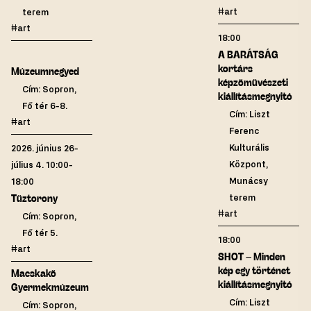
#art
terem
#art
18:00
A BARÁTSÁG
kortárs
Múzeumnegyed
képzőművészeti
Cím: Sopron,
kiállításmegnyitó
Fő tér 6-8.
Cím: Liszt
#art
Ferenc
Kulturális
2026. június 26-
Központ,
július 4. 10:00-
Munácsy
18:00
terem
Tűztorony
#art
Cím: Sopron,
Fő tér 5.
18:00
#art
SHOT – Minden
kép egy történet
Macskakő
kiállításmegnyitó
Gyermekmúzeum
Cím: Liszt
Cím: Sopron,