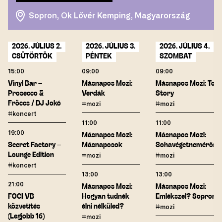
Sopron, Ok Lővér Kemping, Magyarország
2026. JÚLIUS 2.
2026. JÚLIUS 3.
2026. JÚLIUS 4.
CSÜTÖRTÖK
PÉNTEK
SZOMBAT
15:00
09:00
09:00
Vinyl Bar –
Másnapos Mozi:
Másnapos Mozi: Toy
Prosecco &
Verdák
Story
Fröccs / DJ Jokó
#mozi
#mozi
#koncert
11:00
11:00
19:00
Másnapos Mozi:
Másnapos Mozi:
Secret Factory –
Másnaposok
Sohavégetnemérős
Lounge Edition
#mozi
#mozi
#koncert
13:00
13:00
21:00
Másnapos Mozi:
Másnapos Mozi:
FOCI VB
Hogyan tudnék
Emlékszel? Sopronb
közvetítés
élni nélküled?
#mozi
(Legjobb 16)
#mozi