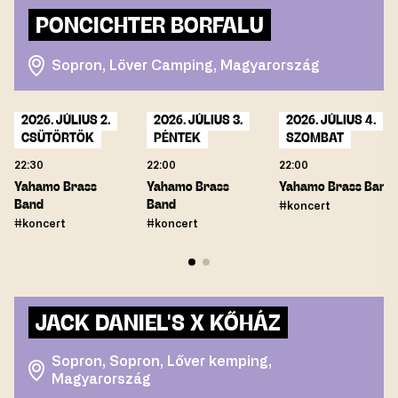
PONCICHTER BORFALU
Sopron, Löver Camping, Magyarország
2026. JÚLIUS 2.
2026. JÚLIUS 3.
2026. JÚLIUS 4.
CSÜTÖRTÖK
PÉNTEK
SZOMBAT
22:30
22:00
22:00
Yahamo Brass
Yahamo Brass
Yahamo Brass Band
Band
Band
#koncert
#koncert
#koncert
JACK DANIEL'S X KŐHÁZ
Sopron, Sopron, Lőver kemping,
Magyarország