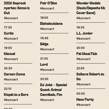
2026 Soprock
Pair O’Dice
Wonder Models
nyertes: Sense is
(Oasis/Depeche Mod
#koncert
Out
Cover Band)
18:00
#koncert
#koncert
Blahalouisiana
17:30
18:30
#koncert
Curtis
L.L. Junior
19:45
#koncert
#koncert
Bëlga
19:00
20:00
#koncert
Manuel
Pál Utcai Fiúk
21:30
#koncert
#koncert
Lord
20:30
22:00
#koncert
Carson Coma
Szikora Róbert és az
23:30
Go
#koncert
#koncert
DJ Jokó – Special
22:10
Guest: Animal
00:00
Kispál és a Borz
Cannibals, Flm
Necc Party
#koncert
#koncert
#koncert