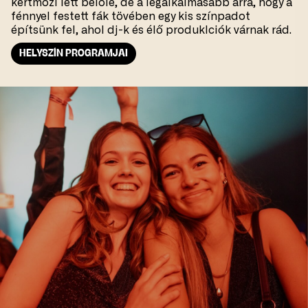
kertmozi lett belőle, de a legalkalmasabb arra, hogy a
fénnyel festett fák tövében egy kis színpadot
építsünk fel, ahol dj-k és élő produklciók várnak rád.
HELYSZÍN PROGRAMJAI