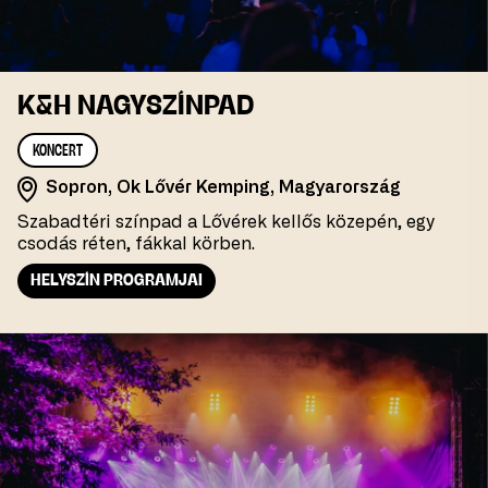
K&H NAGYSZÍNPAD
KONCERT
Sopron, Ok Lővér Kemping, Magyarország
Szabadtéri színpad a Lővérek kellős közepén, egy
csodás réten, fákkal körben.
HELYSZÍN PROGRAMJAI