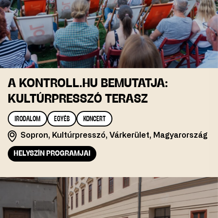
A KONTROLL.HU BEMUTATJA:
KULTÚRPRESSZÓ TERASZ
IRODALOM
EGYÉB
KONCERT
Sopron, Kultúrpresszó, Várkerület, Magyarország
HELYSZÍN PROGRAMJAI