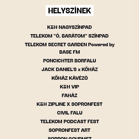
HELYSZÍNEK
K&H NAGYSZÍNPAD
TELEKOM "Ó, BARÁTOM” SZÍNPAD
TELEKOM SECRET GARDEN Powered by
BASE FM
PONCICHTER BORFALU
JACK DANIEL'S x KŐHÁZ
KŐHÁZ KÁVÉZÓ
K&H VIP
FAHÁZ
K&H ZIPLINE X SOPRONFEST
CIVIL FALU
TELEKOM PODCAST FEST
SOPRONFEST ART