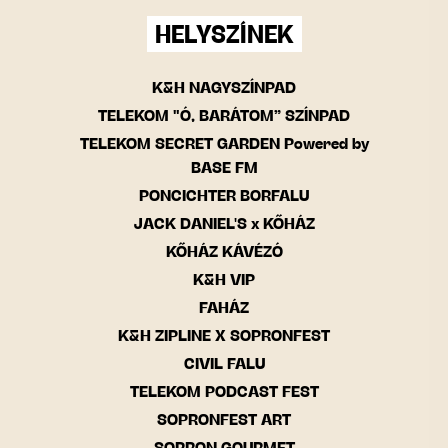
HELYSZÍNEK
K&H NAGYSZÍNPAD
TELEKOM "Ó, BARÁTOM” SZÍNPAD
TELEKOM SECRET GARDEN Powered by
BASE FM
PONCICHTER BORFALU
JACK DANIEL'S x KŐHÁZ
KŐHÁZ KÁVÉZÓ
K&H VIP
FAHÁZ
K&H ZIPLINE X SOPRONFEST
CIVIL FALU
TELEKOM PODCAST FEST
SOPRONFEST ART