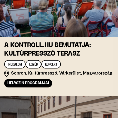
A KONTROLL.HU BEMUTATJA:
KULTÚRPRESSZÓ TERASZ
IRODALOM
EGYÉB
KONCERT
Sopron, Kultúrpresszó, Várkerület, Magyarország
HELYSZÍN PROGRAMJAI