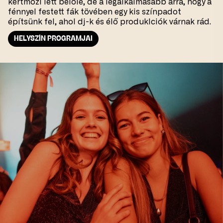
kertmozi lett belőle, de a legalkalmasabb arra, hogy a
fénnyel festett fák tövében egy kis színpadot
építsünk fel, ahol dj-k és élő produklciók várnak rád.
HELYSZÍN PROGRAMJAI