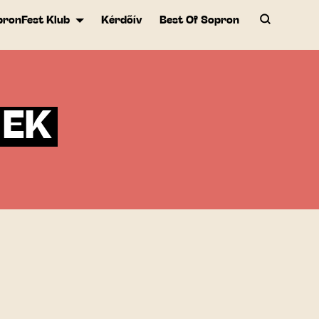
pronFest Klub
Kérdőív
Best Of Sopron
NEK