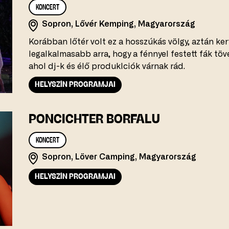
KONCERT
Sopron, Lővér Kemping, Magyarország
Korábban lőtér volt ez a hosszúkás völgy, aztán ker
legalkalmasabb arra, hogy a fénnyel festett fák töv
ahol dj-k és élő produklciók várnak rád.
HELYSZÍN PROGRAMJAI
PONCICHTER BORFALU
KONCERT
Sopron, Löver Camping, Magyarország
HELYSZÍN PROGRAMJAI