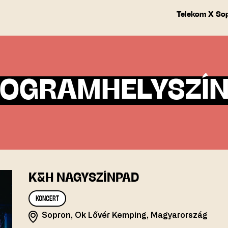
Telekom X So
OGRAMHELYSZÍ
K&H NAGYSZÍNPAD
KONCERT
Sopron, Ok Lővér Kemping, Magyarország