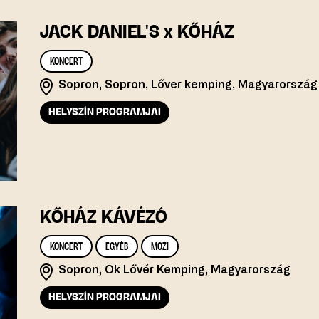
JACK DANIEL'S x KŐHÁZ
KONCERT
Sopron, Sopron, Lőver kemping, Magyarország
HELYSZÍN PROGRAMJAI
KŐHÁZ KÁVÉZÓ
KONCERT
EGYÉB
MOZI
Sopron, Ok Lővér Kemping, Magyarország
HELYSZÍN PROGRAMJAI