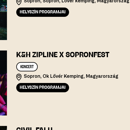
Sopron, Sopron, Lőver kemping, Magyarország
HELYSZÍN PROGRAMJAI
K&H ZIPLINE X SOPRONFEST
KONCERT
Sopron, Ok Lővér Kemping, Magyarország
HELYSZÍN PROGRAMJAI