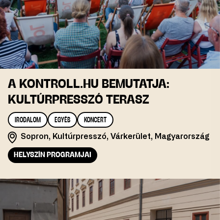
A KONTROLL.HU BEMUTATJA:
KULTÚRPRESSZÓ TERASZ
IRODALOM
EGYÉB
KONCERT
Sopron, Kultúrpresszó, Várkerület, Magyarország
HELYSZÍN PROGRAMJAI