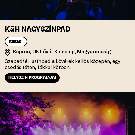
K&H NAGYSZÍNPAD
KONCERT
Sopron, Ok Lővér Kemping, Magyarország
Szabadtéri színpad a Lővérek kellős közepén, egy
csodás réten, fákkal körben.
HELYSZÍN PROGRAMJAI