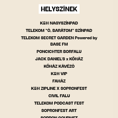
HELYSZÍNEK
K&H NAGYSZÍNPAD
TELEKOM "Ó, BARÁTOM” SZÍNPAD
TELEKOM SECRET GARDEN Powered by
BASE FM
PONCICHTER BORFALU
JACK DANIEL'S x KŐHÁZ
KŐHÁZ KÁVÉZÓ
K&H VIP
FAHÁZ
K&H ZIPLINE X SOPRONFEST
CIVIL FALU
TELEKOM PODCAST FEST
SOPRONFEST ART