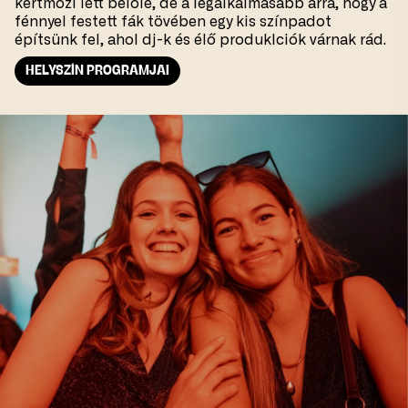
kertmozi lett belőle, de a legalkalmasabb arra, hogy a
fénnyel festett fák tövében egy kis színpadot
építsünk fel, ahol dj-k és élő produklciók várnak rád.
HELYSZÍN PROGRAMJAI